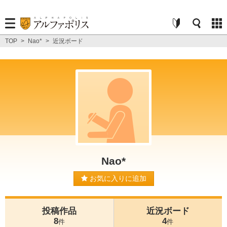
TOP
>
Nao*
>
近況ボード
Nao*
お気に入りに追加
投稿作品
近況ボード
8
4
件
件