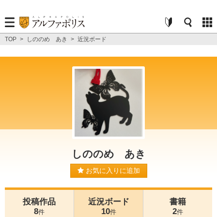
TOP
>
しののめ あき
>
近況ボード
しののめ あき
お気に入りに追加
投稿作品
近況ボード
書籍
8
10
2
件
件
件