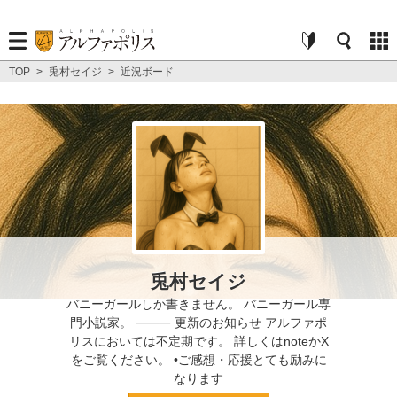
TOP
>
兎村セイジ
>
近況ボード
兎村セイジ
バニーガールしか書きません。 バニーガール専
門小説家。 ⸻ 更新のお知らせ アルファポ
リスにおいては不定期です。 詳しくはnoteかX
をご覧ください。 •ご感想・応援とても励みに
なります