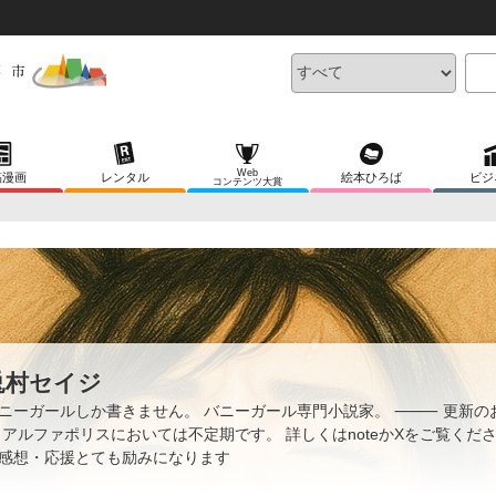
Web
稿漫画
レンタル
絵本ひろば
ビジ
コンテンツ大賞
兎村セイジ
ニーガールしか書きません。 バニーガール専門小説家。 ⸻ 更新の
 アルファポリスにおいては不定期です。 詳しくはnoteかXをご覧くださ
感想・応援とても励みになります