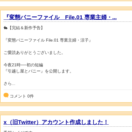
『変態バニーファイル File.01 専業主婦・...
🐇【完結＆新作予告】
『変態バニーファイル File.01 専業主婦・涼子』
ご愛読ありがとうございました。
今夜21時──初の短編
『引越し屋とバニー』を公開します。
さら...
コメント
0
件
x（旧Twitter）アカウント作成しました！