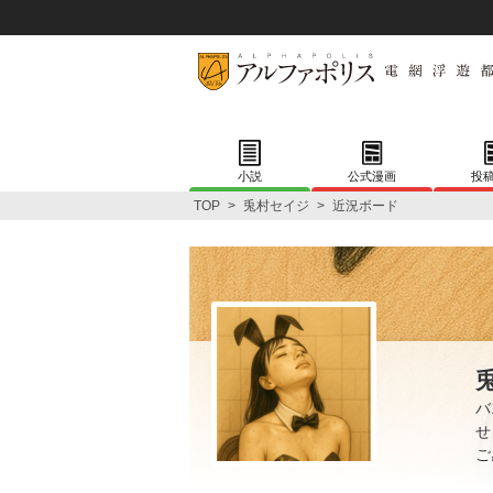
小説
公式漫画
投
TOP
>
兎村セイジ
>
近況ボード
バ
せ
ご