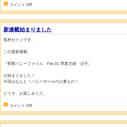
コメント
0
件
新連載始まりました
兎村セイジです。
この度新連載、
『変態バニーファイル File.01 専業主婦・涼子』
が始まりました！
今回はなんと！バニーガールの人妻もの！
どうぞ、お楽しみくだ...
コメント
0
件