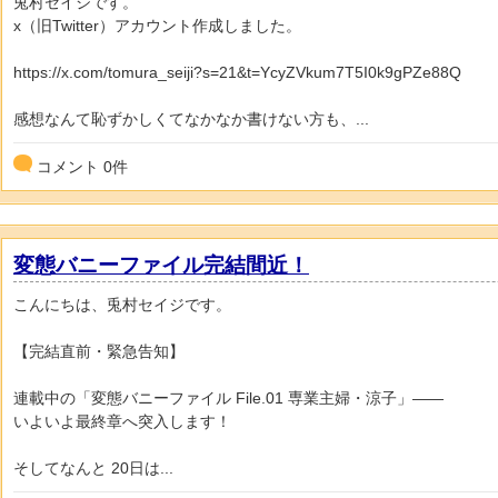
兎村セイジです。
x（旧Twitter）アカウント作成しました。
https://x.com/tomura_seiji?s=21&t=YcyZVkum7T5I0k9gPZe88Q
感想なんて恥ずかしくてなかなか書けない方も、...
コメント
0
件
変態バニーファイル完結間近！
こんにちは、兎村セイジです。
【完結直前・緊急告知】
連載中の「変態バニーファイル File.01 専業主婦・涼子」――
いよいよ最終章へ突入します！
そしてなんと 20日は...