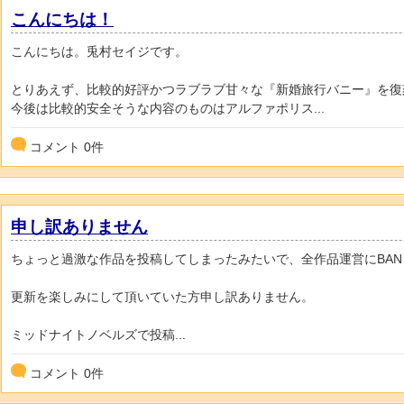
こんにちは！
こんにちは。兎村セイジです。
とりあえず、比較的好評かつラブラブ甘々な『新婚旅行バニー』を復
今後は比較的安全そうな内容のものはアルファポリス...
コメント
0
件
申し訳ありません
ちょっと過激な作品を投稿してしまったみたいで、全作品運営にBA
更新を楽しみにして頂いていた方申し訳ありません。
ミッドナイトノベルズで投稿...
コメント
0
件