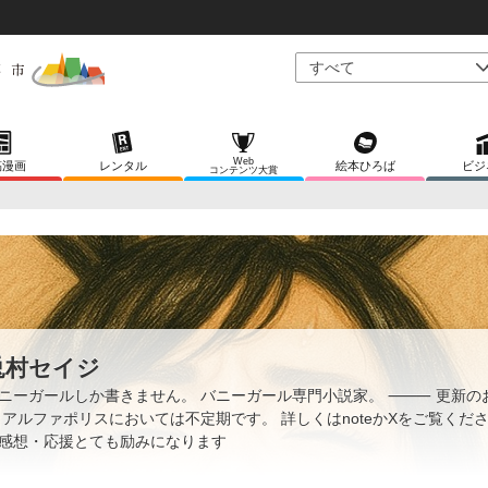
Web
稿漫画
レンタル
絵本ひろば
ビジ
コンテンツ大賞
兎村セイジ
ニーガールしか書きません。 バニーガール専門小説家。 ⸻ 更新の
 アルファポリスにおいては不定期です。 詳しくはnoteかXをご覧くださ
感想・応援とても励みになります