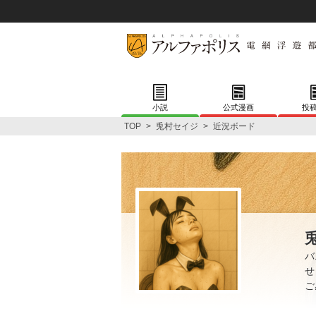
小説
公式漫画
投
TOP
>
兎村セイジ
>
近況ボード
バ
せ
ご