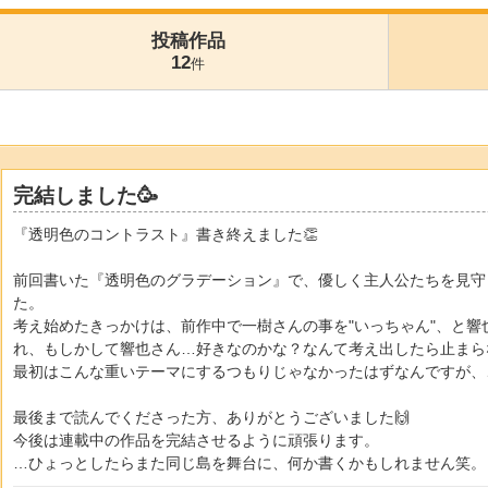
投稿作品
12
件
完結しました🥳
『透明色のコントラスト』書き終えました👏
前回書いた『透明色のグラデーション』で、優しく主人公たちを見守
た。
考え始めたきっかけは、前作中で一樹さんの事を"いっちゃん"、と
れ、もしかして響也さん…好きなのかな？なんて考え出したら止まら
最初はこんな重いテーマにするつもりじゃなかったはずなんですが、
最後まで読んでくださった方、ありがとうございました🙌
今後は連載中の作品を完結させるように頑張ります。
…ひょっとしたらまた同じ島を舞台に、何か書くかもしれません笑。