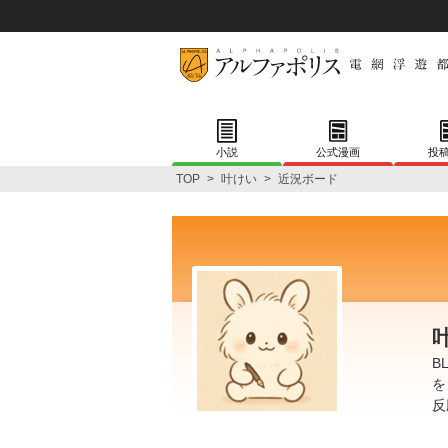
小説
公式漫画
投
TOP
>
叶けい
>
近況ボード
B
を
反