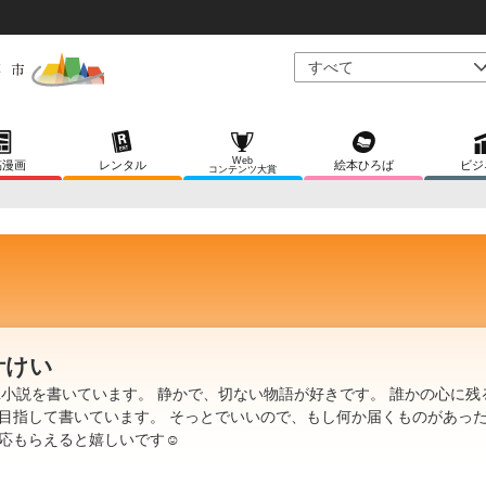
Web
稿漫画
レンタル
絵本ひろば
ビジ
コンテンツ大賞
叶けい
L小説を書いています。 静かで、切ない物語が好きです。 誰かの心に残
目指して書いています。 そっとでいいので、もし何か届くものがあっ
応もらえると嬉しいです☺️