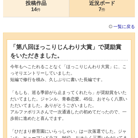
投稿作品
近況ボード
14
7
件
件
一覧に戻る
「第八回ほっこりじんわり大賞」で奨励賞
をいただきました。
今年もへこたれることなく「ほっこりじんわり大賞」に、こ
っそりエントリーしていました。
短編で修行を積み、久しぶりに書いた長編です。
「もしも、巡る季節がら止まってくれたら」が奨励賞をいた
だいてました。ジャンル、青春恋愛。45位、おそらく八票い
ただいてました。ありがとうございました。
アルファポリスさんで一次通過したの初めてだったので、一
歩前に進めたと喜んでます。
「ひだまり療育園にいらっしゃい」は一次落選でした。ジャ
ンル、ヒューマンドラマ。96位、おそらく三票いただいてま