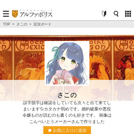
TOP
>
さこの
>
近況ボード
さこの
誤字脱字は確認をしていても次々と出て来てし
まいます💦カタカナ弱めです。婚約破棄や悪役
令嬢ものが読むのも書くのも好きです。 画像は
こんぺいとうメーカーさんで作りました
お気に入りに追加