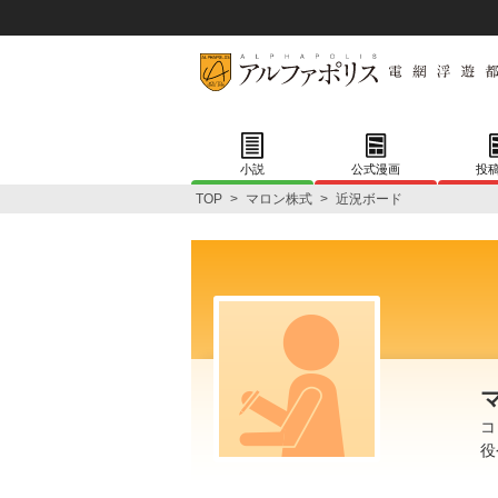
小説
公式漫画
投
TOP
>
マロン株式
>
近況ボード
コ
役