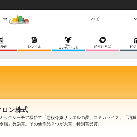
Web
稿漫画
レンタル
絵本ひろば
ビジ
コンテンツ大賞
マロン株式
ミックシーモア様にて「悪役令嬢サリエルの夢」コミカライズ。「消滅
令嬢」奨励賞。その他作品２つが大賞、特別賞受賞。