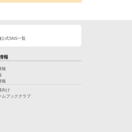
公式SNS一覧
情報
情報
報
情報
様向け
ームブッククラブ