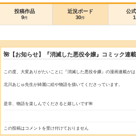
投稿作品
近況ボード
公
9
30
1
件
件
🌺【お知らせ】『消滅した悪役令嬢』コミック連載
この度、大変ありがたいことに『消滅した悪役令嬢』の漫画連載がは
北川あじゅ先生が綺麗に絵や物語を描いてくださっています。
是非、物語を楽しんでくださると嬉しいです🌺
この投稿はコメントを受け付けておりません