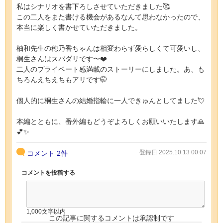
私はシナリオを書下ろしさせていただきました🥰
この二人をまた書ける機会があるなんて思わなかったので、
本当に楽しく書かせていただきました。
柚和先生の穂乃香ちゃんは相変わらず愛らしくて可愛いし、
桐生さんはスパダリです〜❤️
二人のプライベート感満載のストーリーにしました。あ、も
ちろんえちえちもアリです🤭
個人的に桐生さんの結婚指輪に一人できゅんとしてました💘
本編とともに、番外編もどうぞよろしくお願いいたします🙏
💕✨
登録日 2025.10.13 00:07
コメント
2件
コメントを投稿する
1,000文字以内
この記事に関するコメントは承認制です