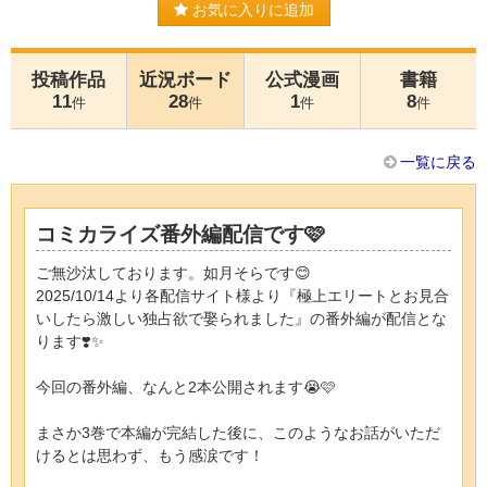
お気に入りに追加
投稿作品
近況ボード
公式漫画
書籍
11
28
1
8
件
件
件
件
一覧に戻る
コミカライズ番外編配信です🩷
ご無沙汰しております。如月そらです😊
2025/10/14より各配信サイト様より『極上エリートとお見合
いしたら激しい独占欲で娶られました』の番外編が配信とな
ります❣️✨
今回の番外編、なんと2本公開されます😭🩷
まさか3巻で本編が完結した後に、このようなお話がいただ
けるとは思わず、もう感涙です！