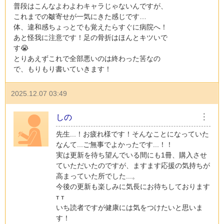
普段はこんなよわよわキャラじゃないんですが、
これまでの皺寄せが一気にきた感じです…
体、違和感ちょっとでも覚えたらすぐに病院へ！
あと怪我に注意です！足の骨折はほんとキツいで
す😭
とりあえずこれで全部悪いのは終わった筈なの
で、もりもり書いていきます！
2025.12.07 03:49
しの
︙
先生...！お疲れ様です！そんなことになっていた
なんて...ご無事でよかったです...！！
実は更新を待ち望んでいる間にも1冊、購入させ
ていただいたのですが、ますます応援の気持ちが
高まっていた所でした...。
今後の更新も楽しみに気長にお待ちしております‬
т т
いち読者ですが健康には気をつけたいと思いま
す！