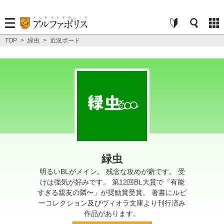
TOP
>
緑虫
>
近況ボード
緑虫
明るいBLがメイン。 残念な攻めが癖です。 受
けは強気が好みです。 第12回BL大賞で『有能
すぎる親友の隣〜」が奨励賞受賞。 著書にルビ
ーコレクション及びヴィオラ文庫より刊行済み
作品があります。