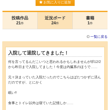
お気に入りに追加
投稿作品
近況ボード
書籍
21
24
1
件
件
件
一覧に戻る
入院して退院してきました！
何を言ってるんだこいつと思われるかもしれませんが🤣12/2
から昨日まで入院してました！今度は内臓系のほうで……
元々決まっていた入院だったのでこちらはばたつかずに済ん
だのですが、とにかく
眠い‼️
食事とトイレ以外は寝ていた記憶しか……