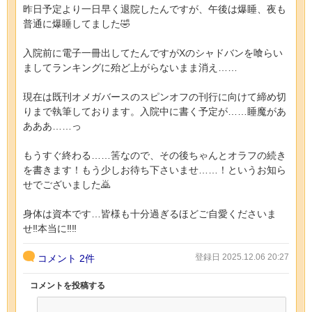
昨日予定より一日早く退院したんですが、午後は爆睡、夜も
普通に爆睡してました🤣
入院前に電子一冊出してたんですがXのシャドバンを喰らい
ましてランキングに殆ど上がらないまま消え……
現在は既刊オメガバースのスピンオフの刊行に向けて締め切
りまで執筆しております。入院中に書く予定が……睡魔があ
あああ……っ
もうすぐ終わる……筈なので、その後ちゃんとオラフの続き
を書きます！もう少しお待ち下さいませ……！というお知ら
せでございました🙇
身体は資本です…皆様も十分過ぎるほどご自愛くださいま
せ‼️本当に‼️‼️
登録日 2025.12.06 20:27
コメント
2件
コメントを投稿する