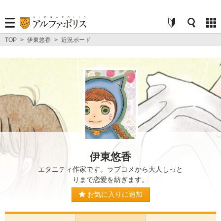
TOP
>
伊東悠香
>
近況ボード
伊東悠香
エタニティ作家です。ラブコメから大人しっと
りまで恋愛を紡ぎます。
お気に入りに追加