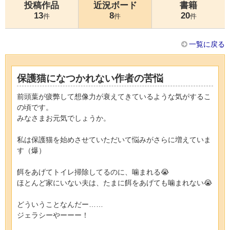
投稿作品
近況ボード
書籍
13
8
20
件
件
件
一覧に戻る
保護猫になつかれない作者の苦悩
前頭葉が疲弊して想像力が衰えてきているような気がするこ
の頃です。
みなさまお元気でしょうか。
私は保護猫を始めさせていただいて悩みがさらに増えていま
す（爆）
餌をあげてトイレ掃除してるのに、噛まれる😭
ほとんど家にいない夫は、たまに餌をあげても噛まれない😭
どういうことなんだー……
ジェラシーやーーー！