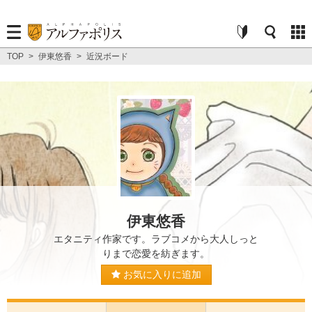
TOP
>
伊東悠香
>
近況ボード
伊東悠香
エタニティ作家です。ラブコメから大人しっと
りまで恋愛を紡ぎます。
お気に入りに追加