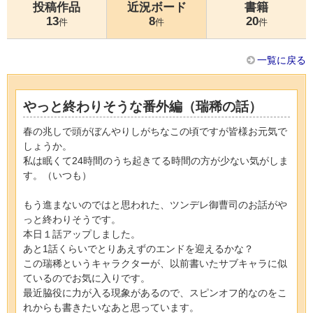
投稿作品
近況ボード
書籍
13
8
20
件
件
件
一覧に戻る
やっと終わりそうな番外編（瑞稀の話）
春の兆しで頭がぼんやりしがちなこの頃ですが皆様お元気で
しょうか。
私は眠くて24時間のうち起きてる時間の方が少ない気がしま
す。（いつも）
もう進まないのではと思われた、ツンデレ御曹司のお話がや
っと終わりそうです。
本日１話アップしました。
あと1話くらいでとりあえずのエンドを迎えるかな？
この瑞稀というキャラクターが、以前書いたサブキャラに似
ているのでお気に入りです。
最近脇役に力が入る現象があるので、スピンオフ的なのをこ
れからも書きたいなあと思っています。