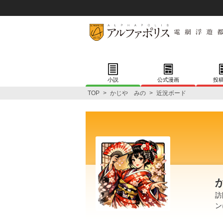
小説
公式漫画
投
TOP
>
かじや みの
>
近況ボード
訪
ン