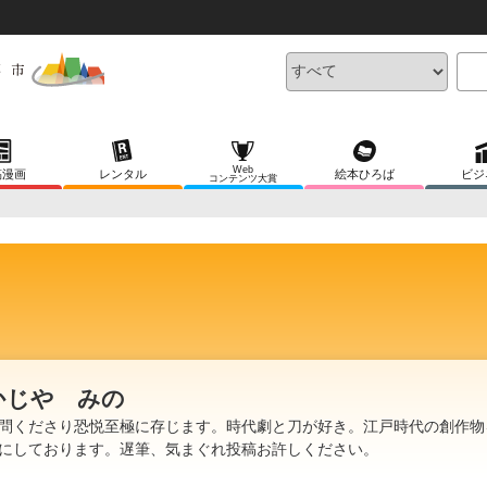
Web
稿漫画
レンタル
絵本ひろば
ビジ
コンテンツ大賞
かじや みの
問くださり恐悦至極に存じます。時代劇と刀が好き。江戸時代の創作物
にしております。遅筆、気まぐれ投稿お許しください。