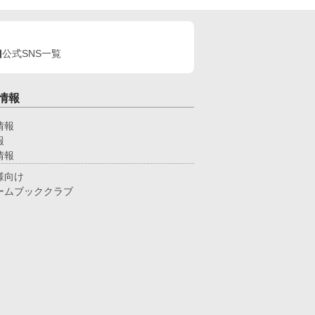
公式SNS一覧
情報
情報
報
情報
様向け
ームブッククラブ