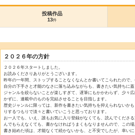
投稿作品
13
件
２０２６年の方針
２０２６年スタートしました。
お読みくださりありがとうございます。
昨年の一年間、ストップすることなくなんとか書いてこられたので、
自分の下手さと才能のなさに落ち込みながらも、書きたい気持ちに蓋
ジャンルを絞らないことが楽しすぎて、遅筆にもかかわらず、少々広
かずに、連載中のものを完結させることを目指します。
歴史ジャンルに限っては、新作を書きたい気持ちを抑えられないかも
りするつもりで淡々と書いていこうと思っております。
お一人でも、いえ、誰もお気に入り登録がなくても、読んでくださる
んでもらえなくても、書かなければうまくもなりませんので、この場
書き始めた頃は、才能なくて続かないかも、と不安でしたが、幸いに