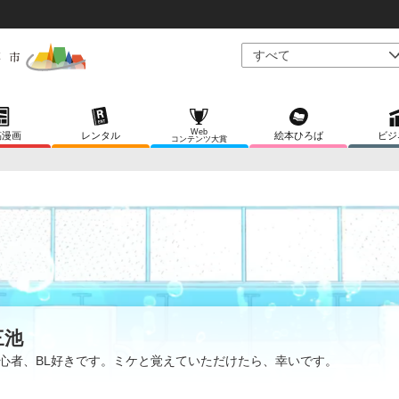
Web
稿漫画
レンタル
絵本ひろば
ビジ
コンテンツ大賞
三池
心者、BL好きです。ミケと覚えていただけたら、幸いです。