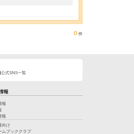
0
件
公式SNS一覧
情報
情報
報
情報
様向け
ームブッククラブ