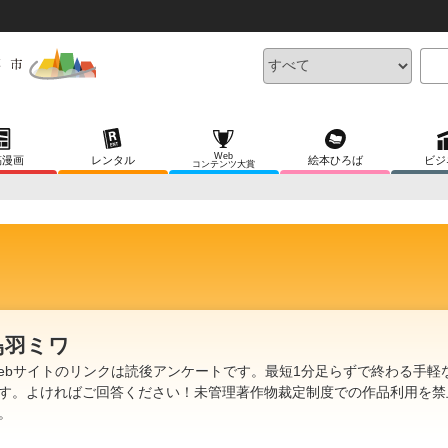
Web
稿漫画
レンタル
絵本ひろば
ビジ
コンテンツ大賞
鳥羽ミワ
ebサイトのリンクは読後アンケートです。最短1分足らずで終わる手軽
す。よければご回答ください！未管理著作物裁定制度での作品利用を禁
。