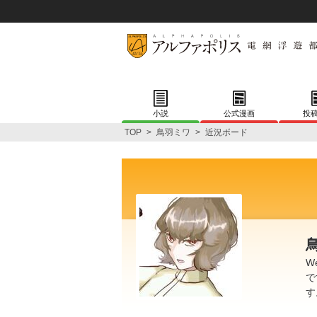
小説
公式漫画
投
TOP
>
鳥羽ミワ
>
近況ボード
W
で
す