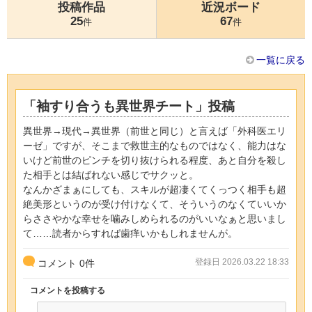
投稿作品
近況ボード
25
67
件
件
一覧に戻る
「袖すり合うも異世界チート」投稿
異世界→現代→異世界（前世と同じ）と言えば「外科医エリ
ーゼ」ですが、そこまで救世主的なものではなく、能力はな
いけど前世のピンチを切り抜けられる程度、あと自分を殺し
た相手とは結ばれない感じでサクッと。
なんかざまぁにしても、スキルが超凄くてくっつく相手も超
絶美形というのが受け付けなくて、そういうのなくていいか
らささやかな幸せを噛みしめられるのがいいなぁと思いまし
て……読者からすれば歯痒いかもしれませんが。
登録日 2026.03.22 18:33
コメント
0
件
コメントを投稿する