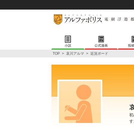
小説
公式漫画
投
TOP
>
哀川アルマ
>
近況ボード
初
す