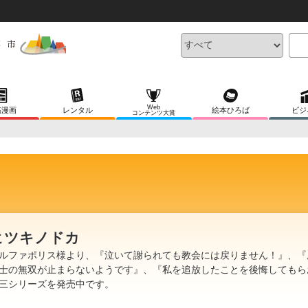
Web
稿漫画
レンタル
絵本ひろば
ビジ
コンテンツ大賞
ヒツキノドカ
ルファポリス様より、『泣いて謝られても教会には戻りません！』、『
士の無双が止まらないようです』、『私を追放したことを後悔してもら
三シリーズを発売中です。