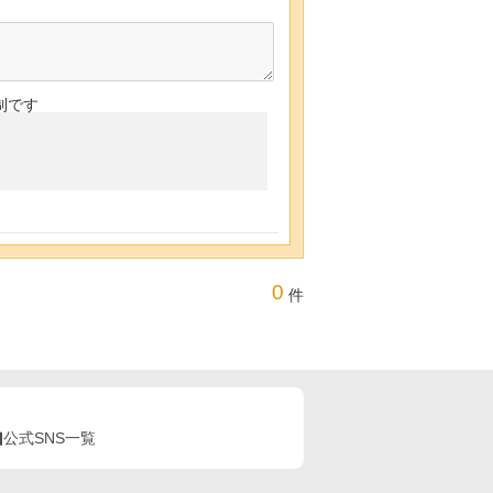
制です
0
件
公式SNS一覧