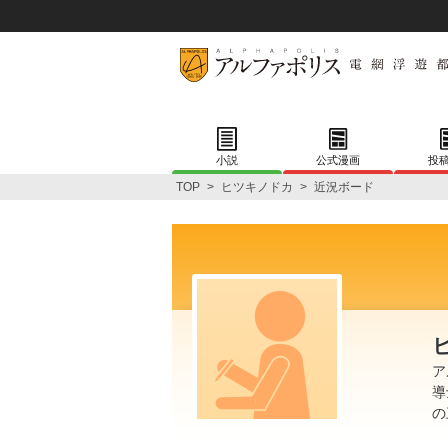
小説
公式漫画
投
TOP
>
ヒツキノドカ
>
近況ボード
ア
導
の