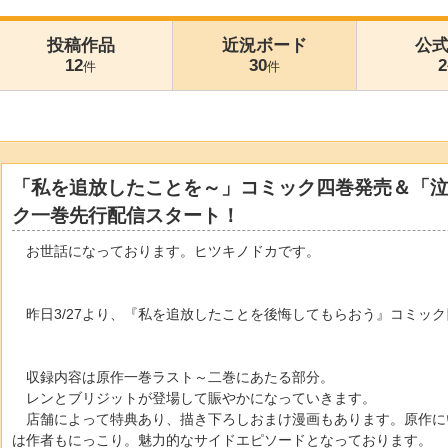
投稿作品
近況ボード
公
12
30
2
件
件
「私を追放したことを～」コミック四巻発売＆「
ク一巻先行配信スタート！
お世話になっております。ヒツキノドカです。
昨日3/27より、『私を追放したことを後悔してもらおう』コミッ
収録内容は原作一巻ラスト～二巻にあたる部分。
レンとブリジットが登場して賑やかになっていきます。
店舗によって特典あり、描き下ろしおまけ漫画もあります。原作に
は作者もにっこり。魅力的なサイドエピソードとなっております。