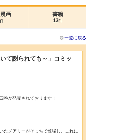
式漫画
書籍
13
件
件
一覧に戻る
泣いて謝られても～」コミッ
ク四巻が発売されております！
いたメアリーがそっちで登場し、これに