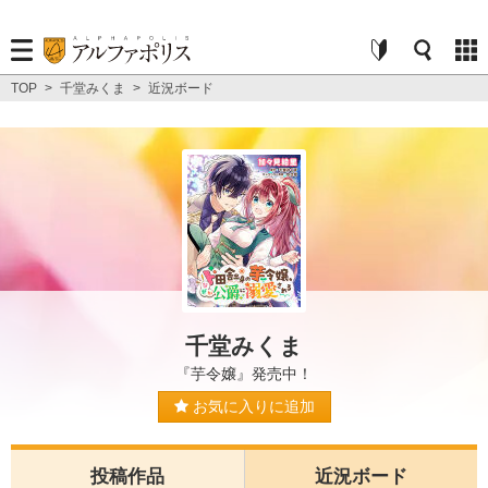
TOP
>
千堂みくま
>
近況ボード
千堂みくま
『芋令嬢』発売中！
お気に入りに追加
投稿作品
近況ボード