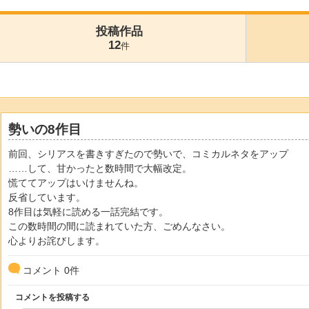
投稿作品
12
件
勢いの8作目
前回、シリアスを書きすぎたので勢いで、コミカルネタをアップ
……して、甘かったと数時間で大幅改定。
慌ててアップはいけませんね。
反省しています。
8作目は気軽に読める一話完結です。
この数時間の間に読まれていた方、ごめんなさい。
心よりお詫びします。
コメント
0
件
コメントを投稿する