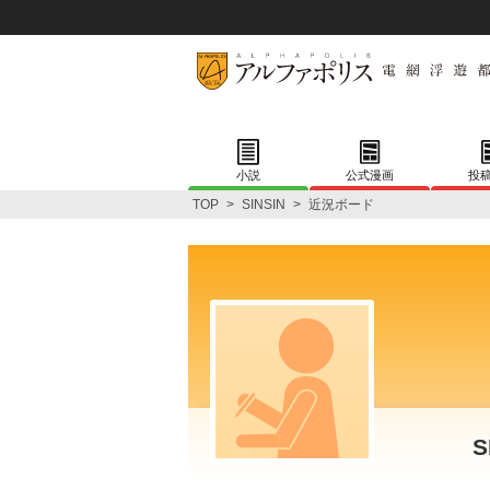
小説
公式漫画
投
TOP
>
SINSIN
>
近況ボード
S