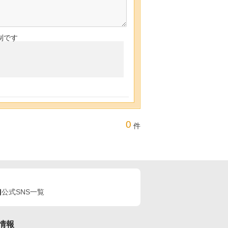
制です
0
件
公式SNS一覧
情報