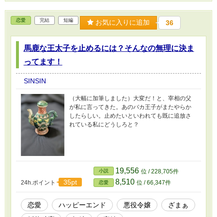
恋愛
完結
短編
お気に入りに追加
36
馬鹿な王太子を止めるには？そんなの無理に決ま
ってます！
SINSIN
（大幅に加筆しました）大変だ！と、宰相の父
が私に言ってきた。あのバカ王子がまたやらか
したらしい。止めたいといわれても既に追放さ
れている私にどうしろと？
19,556
小説
位 / 228,705件
8,510
35pt
24h.ポイント
位 / 66,347件
恋愛
恋愛
ハッピーエンド
悪役令嬢
ざまぁ