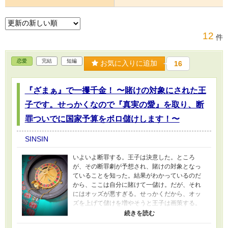
12
件
恋愛
完結
短編
お気に入りに追加
16
『ざまぁ』で一攫千金！ 〜賭けの対象にされた王
子です。せっかくなので『真実の愛』を取り、断
罪ついでに国家予算をボロ儲けします！〜
SINSIN
いよいよ断罪する。王子は決意した。ところ
が、その断罪劇が予想され、賭けの対象となっ
ていることを知った。結果がわかっているのだ
から、ここは自分に賭けて一儲け。だが、それ
にはオッズが悪すぎる。せっかくだから、オッ
ズを上げて儲けを増やそうと王子は画策する。
果たして、王子の真実の愛とお金への大願は成
就なるか！？ お金の単位:1ゴールド 1円