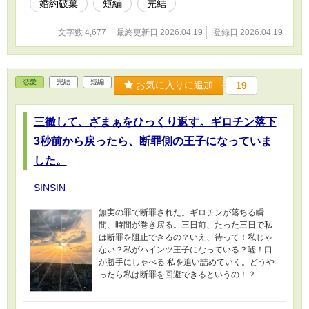
婚約破棄
短編
完結
文字数 4,677
最終更新日 2026.04.19
登録日 2026.04.19
恋愛
完結
短編
お気に入りに追加
19
三徹して、ざまぁをひっくり返す。ギロチン落下
3秒前から戻ったら、断罪側の王子になっていま
した。
SINSIN
無実の罪で断罪された。ギロチンが落ちる瞬
間、時間が巻き戻る。三日前、たった三日で私
は断罪を阻止できるの？いえ、待って！私じゃ
ない？私がハインツ王子になっている？嘘！口
が勝手にしゃべる 私を追い詰めていく。どうや
ったら私は断罪を回避できるというの！？