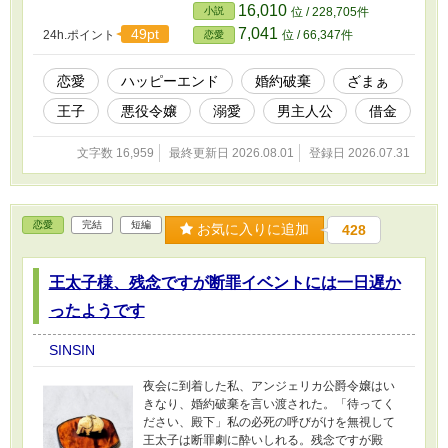
16,010
小説
位 / 228,705件
7,041
49pt
24h.ポイント
位 / 66,347件
恋愛
恋愛
ハッピーエンド
婚約破棄
ざまぁ
王子
悪役令嬢
溺愛
男主人公
借金
文字数 16,959
最終更新日 2026.08.01
登録日 2026.07.31
恋愛
完結
短編
お気に入りに追加
428
王太子様、残念ですが断罪イベントには一日遅か
ったようです
SINSIN
夜会に到着した私、アンジェリカ公爵令嬢はい
きなり、婚約破棄を言い渡された。「待ってく
ださい、殿下」私の必死の呼びがけを無視して
王太子は断罪劇に酔いしれる。残念ですが殿