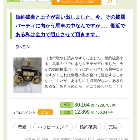
お気に入りに追加
19
婚約破棄と王子が言い出しました。今、その披露
パーティに向かう馬車の中なんですが…。側近で
ある私は全力で阻止させて頂きます。
SINSIN
（改行増やし読みやすくしました）婚約破棄す
る。馬車の中でいきなり王子が言い出した。今
その婚約披露パーティに向かっている最中なん
ですが！これは側近の私が全力で阻止するしか
ない！！だが、あまりにも時間がない。あきら
めるな、あきらめたら、そこで終わりだ！！！
30,164
小説
位 / 228,705件
12,899
14pt
24h.ポイント
位 / 66,347件
恋愛
恋愛
ハッピーエンド
婚約破棄
完結