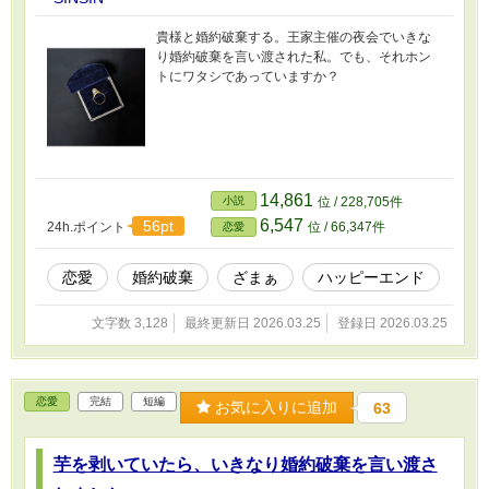
貴様と婚約破棄する。王家主催の夜会でいきな
り婚約破棄を言い渡された私。でも、それホン
トにワタシであっていますか？
14,861
小説
位 / 228,705件
6,547
56pt
24h.ポイント
位 / 66,347件
恋愛
恋愛
婚約破棄
ざまぁ
ハッピーエンド
文字数 3,128
最終更新日 2026.03.25
登録日 2026.03.25
恋愛
完結
短編
お気に入りに追加
63
芋を剥いていたら、いきなり婚約破棄を言い渡さ