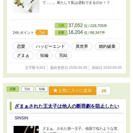
て……。果たして私は逆転できるのか！？
37,052
小説
位 / 228,705件
16,204
7pt
24h.ポイント
位 / 66,347件
恋愛
恋愛
ハッピーエンド
異世界
婚約破棄
ざまぁ
短編
完結
文字数 8,951
最終更新日 2026.04.05
登録日 2026.04.05
恋愛
完結
短編
お気に入りに追加
25
ざまぁされた王太子は他人の断罪劇を阻止したい
SINSIN
ざまぁ、された第一王子。他国で似たような境