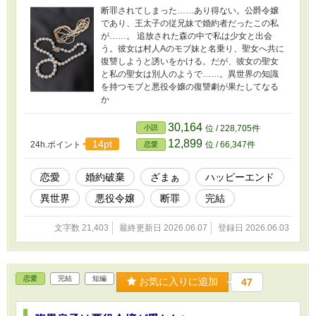
断罪されてしまった……あり得ない。公爵令嬢
であり、王太子の従兄妹で婚約者だったこの私
が……。 追放された森の中で私は少女と出会
う。彼女は村人Aのモブ妹と名乗り、聖女へ共に
復讐しようと誘いをかける。だが、彼女の聖女
と私の聖女は別人のようで……。異世界の知識
を持つモブと悪役令嬢の復讐劇が果たしてなる
か
30,164
小説
位 / 228,705件
12,899
14pt
24h.ポイント
位 / 66,347件
恋愛
恋愛
婚約破棄
ざまぁ
ハッピーエンド
異世界
悪役令嬢
断罪
完結
文字数 21,403
最終更新日 2026.06.07
登録日 2026.06.03
恋愛
完結
短編
お気に入りに追加
47