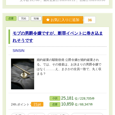
文字数 20,788
最終更新日 2026.03.11
登録日 2026.03.06
恋愛
完結
短編
お気に入りに追加
36
モブの男爵令嬢ですが、断罪イベントに巻き込ま
れそうです
SINSIN
婚約破棄の騒動勃発 公爵令嬢が婚約破棄され
る。では、その後釜は、お決まりの男爵令嬢で
はなく………え、まさかの全員一致で、丸く収
まる？
25,181
小説
位 / 228,705件
10,859
21pt
24h.ポイント
位 / 66,347件
恋愛