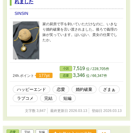
れました
SINSIN
家の厨房で芋を剥いていただけなのに、いきな
り婚約破棄を言い渡されました。後ろで義理の
妹が笑っています。はいはい、貴女の仕業でし
たか。
7,519
小説
位 / 228,705件
3,346
177pt
24h.ポイント
位 / 66,347件
恋愛
ハッピーエンド
恋愛
婚約破棄
ざまぁ
ラブコメ
完結
短編
文字数 3,847
最終更新日 2026.03.13
登録日 2026.03.13
恋愛
完結
短編