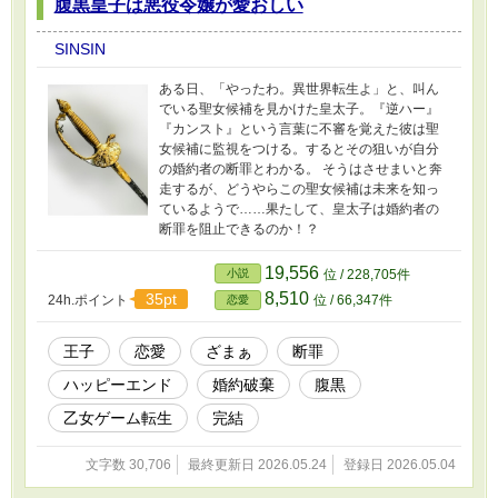
腹黒皇子は悪役令嬢が愛おしい
SINSIN
ある日、「やったわ。異世界転生よ」と、叫ん
でいる聖女候補を見かけた皇太子。『逆ハー』
『カンスト』という言葉に不審を覚えた彼は聖
女候補に監視をつける。するとその狙いが自分
の婚約者の断罪とわかる。 そうはさせまいと奔
走するが、どうやらこの聖女候補は未来を知っ
ているようで……果たして、皇太子は婚約者の
断罪を阻止できるのか！？
19,556
小説
位 / 228,705件
8,510
35pt
24h.ポイント
位 / 66,347件
恋愛
王子
恋愛
ざまぁ
断罪
ハッピーエンド
婚約破棄
腹黒
乙女ゲーム転生
完結
文字数 30,706
最終更新日 2026.05.24
登録日 2026.05.04