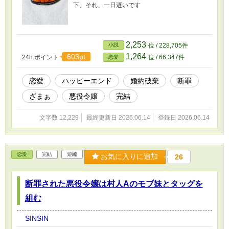
下、それ、一日遅いです
2,253
小説
位 / 228,705件
1,264
603pt
24h.ポイント
位 / 66,347件
恋愛
恋愛
ハッピーエンド
婚約破棄
断罪
ざまぁ
悪役令嬢
完結
文字数 12,229
最終更新日 2026.06.14
登録日 2026.06.14
恋愛
完結
短編
お気に入りに追加
26
断罪された悪役令嬢は村人Aのモブ妹とタッグを
組む
SINSIN