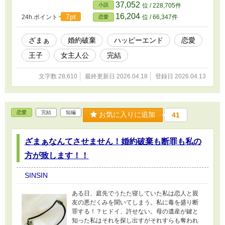
37,052
小説
位 / 228,705件
16,204
7pt
24h.ポイント
位 / 66,347件
恋愛
ざまぁ
婚約破棄
ハッピーエンド
恋愛
王子
女主人公
完結
文字数 28,610
最終更新日 2026.04.18
登録日 2026.04.13
恋愛
完結
短編
お気に入りに追加
41
ざまぁなんてさせません！婚約破棄も断罪も私の
方が致します！！
SINSIN
ある日、庭先でうたた寝していた私は恋人と親
友の悪だくみを聞いてしまう。私に毒を盛り断
罪する！？ヒドイ、許せない。母の遺産が鍵と
知った私はそれを探し出すがそれすらも奪われ