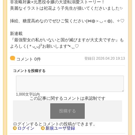
非攻略対象×元悪役令嬢の大逆転溺愛ストーリー！
美麗なイラストは祀花よう子先生が描いてくださいました✨
挿絵、糖度高めなのでぜひご覧ください(⋈◍＞◡＜◍)。✧♡
新連載
『最強聖女の私がいないと国が滅びますが大丈夫ですか』も
よろしく(＊ᴗ͈ˬᴗ͈)⁾⁾お願いします*•.¸¸♡
登録日 2026.04.20 19:13
コメント
0
件
コメントを投稿する
1,000文字以内
この記事に関するコメントは承認制です
ログインするとコメントの投稿ができます。
ログイン
新規ユーザ登録