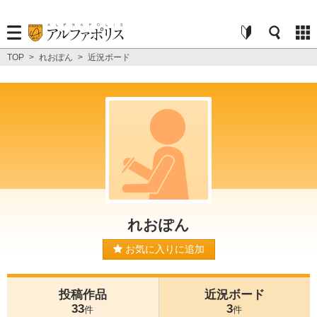
TOP
>
れおぽん
>
近況ボード
れおぽん
お気に入りに追加
投稿作品
近況ボード
33
3
件
件