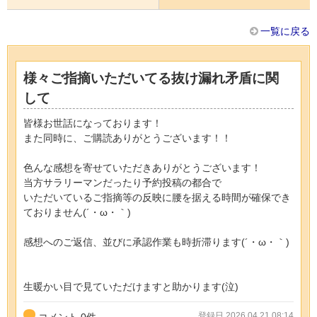
一覧に戻る
様々ご指摘いただいてる抜け漏れ矛盾に関
して
皆様お世話になっております！
また同時に、ご購読ありがとうございます！！
色んな感想を寄せていただきありがとうございます！
当方サラリーマンだったり予約投稿の都合で
いただいているご指摘等の反映に腰を据える時間が確保でき
ておりません(´・ω・｀)
感想へのご返信、並びに承認作業も時折滞ります(´・ω・｀)
生暖かい目で見ていただけますと助かります(泣)
登録日 2026.04.21 08:14
コメント
0
件