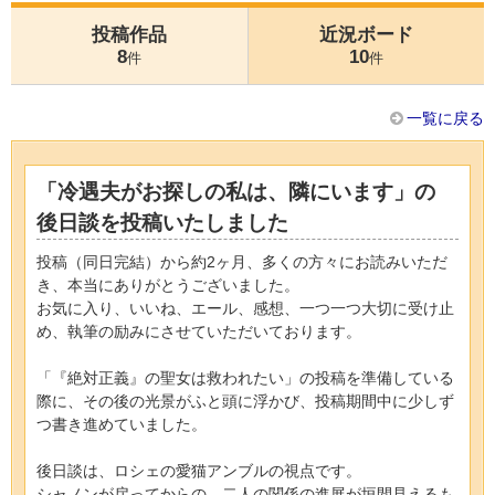
投稿作品
近況ボード
8
10
件
件
一覧に戻る
「冷遇夫がお探しの私は、隣にいます」の
後日談を投稿いたしました
投稿（同日完結）から約2ヶ月、多くの方々にお読みいただ
き、本当にありがとうございました。
お気に入り、いいね、エール、感想、一つ一つ大切に受け止
め、執筆の励みにさせていただいております。
「『絶対正義』の聖女は救われたい」の投稿を準備している
際に、その後の光景がふと頭に浮かび、投稿期間中に少しず
つ書き進めていました。
後日談は、ロシェの愛猫アンブルの視点です。
シャノンが戻ってからの、二人の関係の進展が垣間見えるも