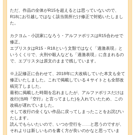
ただ、作品の全体がR15を超えるとは思っていないので、
R18にお引越しではなく該当箇所だけ修正で対処いたしまし
た。
カクヨム・小説家になろう・アルファポリスはR15合わせで
修正。
エブリスタはR15・R18という文類ではなく「過激表現」と
いうくくりで、火刑や殺人なども「過激表現」に含まれるの
で、エブリスタは原文のままで残しています。
※上記修正に合わせて、2018年に大改稿していた本文も全て
修正いたしました。これで掲載している４サイトとも全部改
稿完了しました。
最初に掲載した時期を忘れましたが、アルファポリスだけは
改行(当時『空行』と言ってました)を入れていたため、この
改稿が遅れていました。
そして改行の全くない作品に戻ってしまったことをお詫びい
たします。
読んでもらいたいので、いつか空行を……と思うのですが、
それよりは新しいものを書く方が良いのかなと思っていま