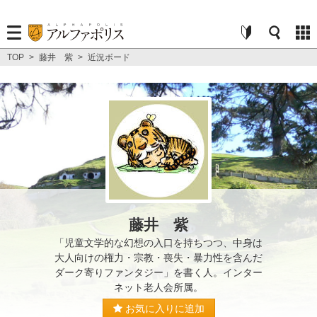
TOP
>
藤井 紫
>
近況ボード
藤井 紫
「児童文学的な幻想の入口を持ちつつ、中身は
大人向けの権力・宗教・喪失・暴力性を含んだ
ダーク寄りファンタジー」を書く人。インター
ネット老人会所属。
お気に入りに追加