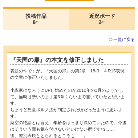
投稿作品
近況ボード
8
2
件
件
一覧に戻る
『天国の扉』の本文を修正しました
表題の件ですが、『天国の扉』の第2章 18-3 をR15表現
の文章に修正いたしました。
小説家になろうにUPし始めたのが2010年の1月のようでし
て、当時は勢いのまま第3章くらいまで書いていたと思いま
す。
ちょうど児童ポルノ法が制定された頃だったように思いま
す。
架空の物語とは言え、年齢をはっきり決めていたので、今後
はそういう面も気を付けないといけない所ですね……。
後、差別表現ととられるところも……。