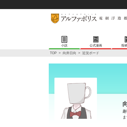
小説
公式漫画
投
TOP
>
向井日向
>
近況ボード
趣
ま