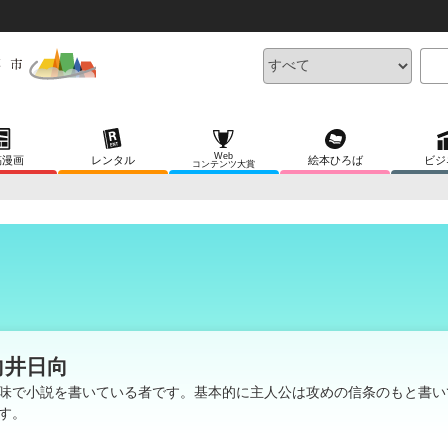
Web
稿漫画
レンタル
絵本ひろば
ビジ
コンテンツ大賞
向井日向
味で小説を書いている者です。基本的に主人公は攻めの信条のもと書い
す。