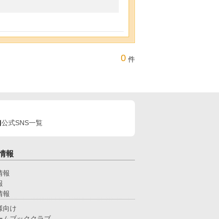
0
件
公式SNS一覧
情報
情報
報
情報
様向け
ームブッククラブ