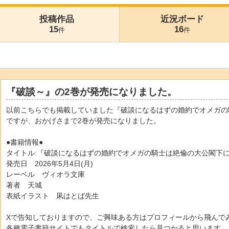
投稿作品
近況ボード
15
16
件
件
『破談～』の2巻が発売になりました。
以前こちらでも掲載していました『破談になるはずの婚約でオメガの
ですが、おかげさまで2巻が発売になりました。
●書籍情報●
タイトル:『破談になるはずの婚約でオメガの騎士は絶倫の大公閣下に
発売日 2026年5月4日(月)
レーベル ヴィオラ文庫
著者 天城
表紙イラスト 凩はとば先生
Xで告知しておりますので、ご興味ある方はプロフィールから飛んで
各種電子書籍サイトでもタイトルで検索したら見つかると思います。