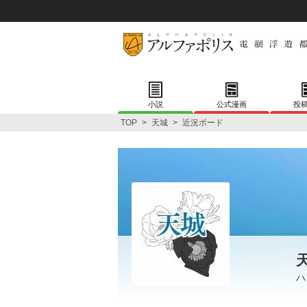
小説
公式漫画
投
TOP
>
天城
>
近況ボード
ハ