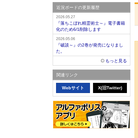
近況ボードの更新履歴
2026.05.27
『落ちこぼれ精霊術士～』電子書籍
化のため6/1削除します
2026.05.06
『破談～』の2巻が発売になりまし
た。
もっと見る
関連リンク
Webサイト
X(旧Twitter)