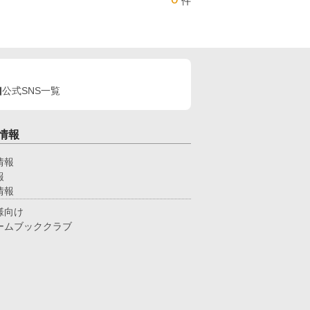
件
公式SNS一覧
情報
情報
報
情報
様向け
ームブッククラブ