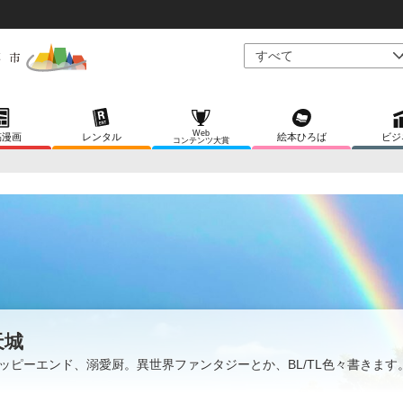
Web
稿漫画
レンタル
絵本ひろば
ビジ
コンテンツ大賞
天城
ッピーエンド、溺愛厨。異世界ファンタジーとか、BL/TL色々書きます