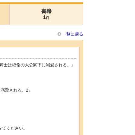
書籍
1
件
一覧に戻る
騎士は絶倫の大公閣下に溺愛される。』
溺愛される。2』
みてください。