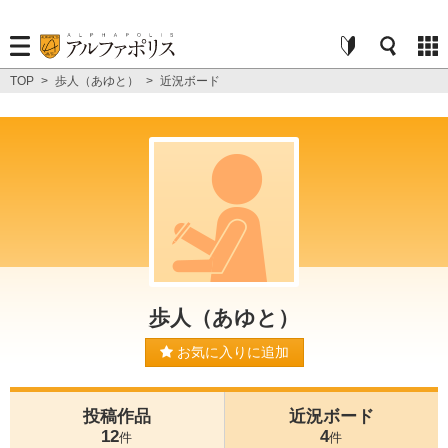
TOP
>
歩人（あゆと）
>
近況ボード
歩人（あゆと）
お気に入りに追加
投稿作品
近況ボード
12
4
件
件