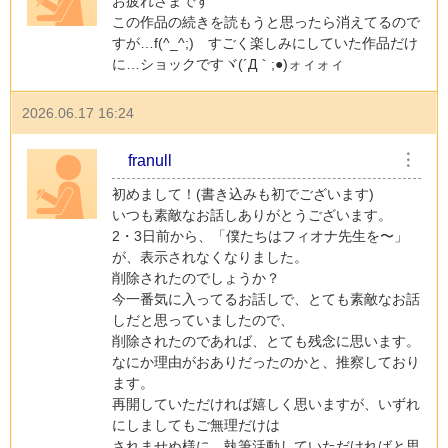
お疲れさまです
この作品の続きを読もうと思ったら消えてるので
すが…f(^_^;) すごく楽しみにしていた作品だけ
に…ショックですヾ(´Д｀;●)ォィォィ
2026.06.17 16:24
franull
︙
初めまして！(書き込みも初でございます)
いつも素敵なお話しありがとうございます。
2・3日前から、「僕たちはフィオナ先生を〜」
が、表示されなくなりました。
削除されたのでしょうか？
今一番気に入ってるお話しで、とても素敵なお話
しだと思っていましたので、
削除されたのであれば、とても残念に思います。
なにか理由がおありだったのかと、推察しており
ます。
再開していただければ嬉しく思いますが、いずれ
にしましてもご無理だけは
されませぬ様に、執筆活動していただければと思