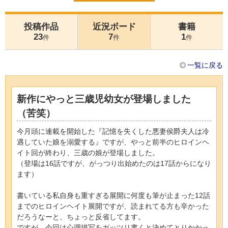
投稿作品
近況ボード
書籍
23
7
1
件
件
件
一覧に戻る
新作にやっと三歳児幼女が登場しました
（苦笑）
今月頭に連載を開始した『記憶を失くした悪妻侯爵夫人は冷
遇していた娘を溺愛する』ですが、やっと前半のヒロインヘ
イト回が終わり、三歳の娘が登場しました。
（登場は16話ですが、がっつり出始めたのは17話からになり
ます）
書いている私自身も重すぎる展開に何度も筆が止まった12話
までのヒロインヘイト展開ですが、読まれてる方も辛かった
だろうなーと、ちょっと反省してます。
ですが、今回は心理描写をガッツリ書くと決めてとりかかっ