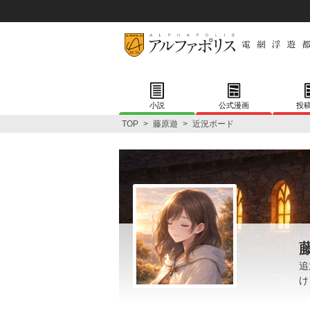
小説
公式漫画
投
TOP
>
藤原遊
>
近況ボード
追
け