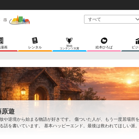
Web
稿漫画
レンタル
絵本ひろば
ビジ
コンテンツ大賞
藤原遊
放や逆境から始まる物語が好きです。 傷ついた人が、もう一度居場所
る話を書いています。 基本ハッピーエンド。最後は救われてほしい派