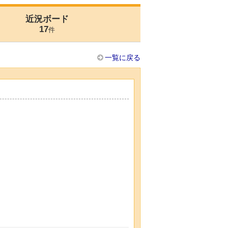
近況ボード
17
件
一覧に戻る