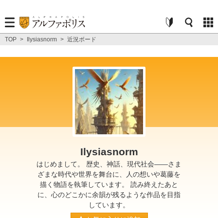
TOP
>
Ilysiasnorm
>
近況ボード
Ilysiasnorm
はじめまして。 歴史、神話、現代社会――さま
ざまな時代や世界を舞台に、人の想いや葛藤を
描く物語を執筆しています。 読み終えたあと
に、心のどこかに余韻が残るような作品を目指
しています。