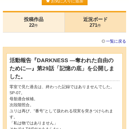
お気に入りに追加
投稿作品
近況ボード
22
271
件
件
一覧に戻る
活動報告『DARKNESS ―奪われた自由の
ために―』第29話「記憶の底」を公開しま
した。
零室で見た過去は、終わった記録ではありませんでした。
SP-07。
母胎適合候補。
次段階照合。
ユリは再び、“番号”として扱われる現実を突きつけられま
す。
「私は物ではありません」
それでもTAIDAは止まらない。