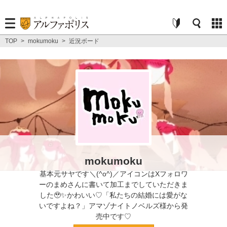
TOP
>
mokumoku
>
近況ボード
mokumoku
基本元サヤです＼(^o^)／アイコンはXフォロワ
ーのまめさんに書いて加工までしていただきま
した🥹✨かわいい♡「私たちの結婚には愛がな
いですよね？」アマゾナイトノベルズ様から発
売中です♡