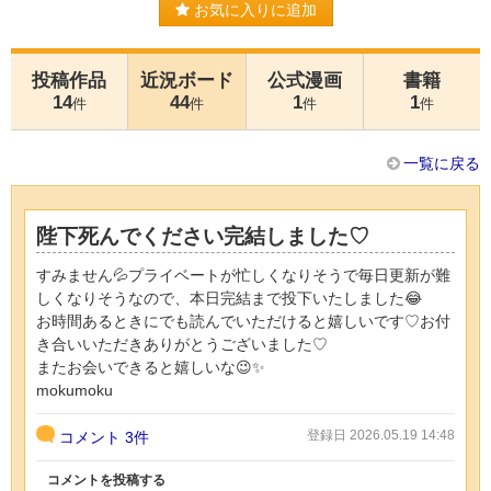
お気に入りに追加
投稿作品
近況ボード
公式漫画
書籍
14
44
1
1
件
件
件
件
一覧に戻る
陛下死んでください完結しました♡
すみません💦プライベートが忙しくなりそうで毎日更新が難
しくなりそうなので、本日完結まで投下いたしました😂
お時間あるときにでも読んでいただけると嬉しいです♡お付
き合いいただきありがとうございました♡
またお会いできると嬉しいな😉✨
mokumoku
登録日 2026.05.19 14:48
コメント
3件
コメントを投稿する