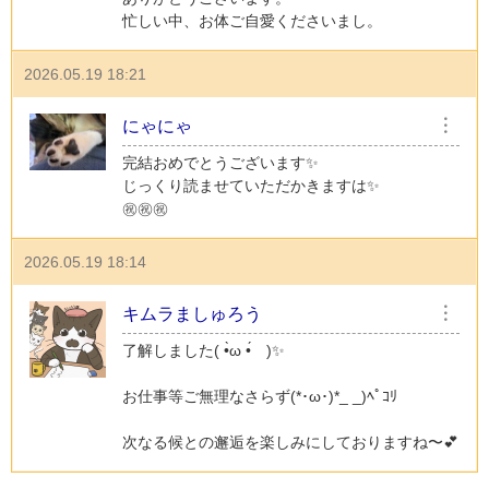
忙しい中、お体ご自愛くださいまし。
2026.05.19 18:21
にゃにゃ
︙
完結おめでとうございます✨
じっくり読ませていただかきますは✨
㊗️㊗️㊗️
2026.05.19 18:14
キムラましゅろう
︙
了解しました( •̀ω •́ゞ)✨
お仕事等ご無理なさらず(*･ω･)*_ _)ﾍﾟｺﾘ
次なる候との邂逅を楽しみにしておりますね〜💕