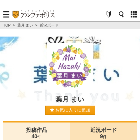
TOP
>
葉月 まい
>
近況ボード
葉月 まい
お気に入りに追加
投稿作品
近況ボード
40
9
件
件