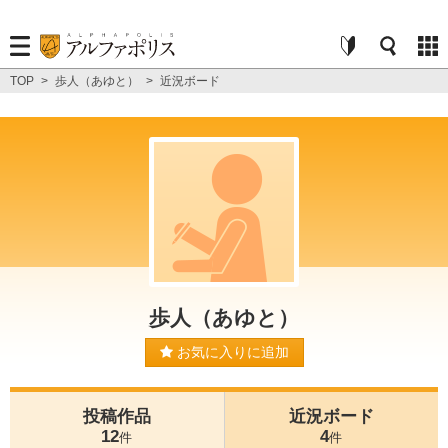
TOP
>
歩人（あゆと）
>
近況ボード
歩人（あゆと）
お気に入りに追加
投稿作品
近況ボード
12
4
件
件