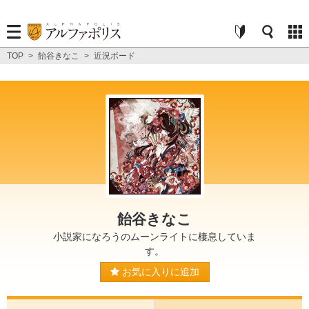
TOP
>
飴谷きなこ
>
近況ボード
飴谷きなこ
小説家になろうのムーンライトに棲息していま
す。
お気に入りに追加