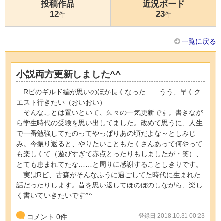
投稿作品
近況ボード
12
23
件
件
一覧に戻る
小説両方更新しました^^
Rビのギルド編が思いのほか長くなった……うう、早くク
エスト行きたい（おいおい）
そんなことは置いといて、久々の一気更新です。書きなが
ら学生時代の受験を思い出してました。改めて思うに、人生
で一番勉強してたのってやっぱりあの頃だよな～としみじ
み。今振り返ると、やりたいこともたくさんあって何やって
も楽しくて（遊びすぎて赤点とったりもしましたが・笑）、
とても恵まれてたな……と周りに感謝することしきりです。
実はRビ、古森がそんなふうに過ごしてた時代に生まれた
話だったりします。昔を思い返してほのぼのしながら、楽し
く書いていきたいです^^
登録日 2018.10.31 00:23
コメント
0
件