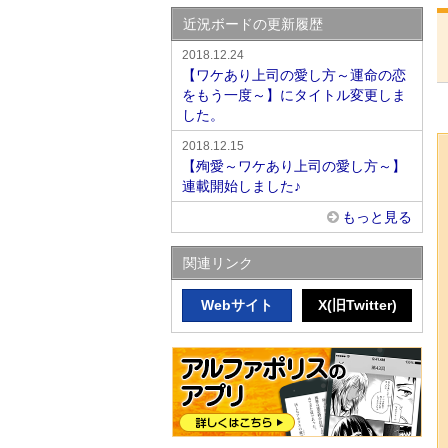
近況ボードの更新履歴
2018.12.24
【ワケあり上司の愛し方～運命の恋
をもう一度～】にタイトル変更しま
した。
2018.12.15
【殉愛～ワケあり上司の愛し方～】
連載開始しました♪
もっと見る
関連リンク
Webサイト
X(旧Twitter)