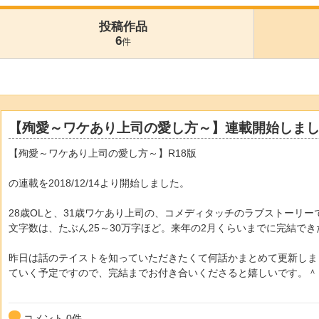
投稿作品
6
件
【殉愛～ワケあり上司の愛し方～】連載開始しまし
【殉愛～ワケあり上司の愛し方～】R18版
の連載を2018/12/14より開始しました。
28歳OLと、31歳ワケあり上司の、コメディタッチのラブストーリー
文字数は、たぶん25～30万字ほど。来年の2月くらいまでに完結で
昨日は話のテイストを知っていただきたくて何話かまとめて更新しま
ていく予定ですので、完結までお付き合いくださると嬉しいです。＾
コメント
0
件