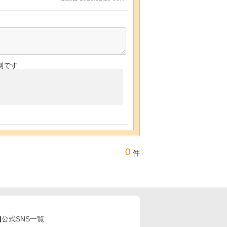
制です
0
件
公式SNS一覧