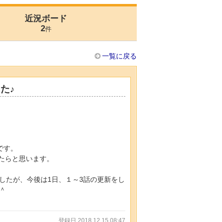
近況ボード
2
件
一覧に戻る
た♪
です。
きたらと思います。
したが、今後は1日、１～3話の更新をし
＾
登録日 2018.12.15 08:47