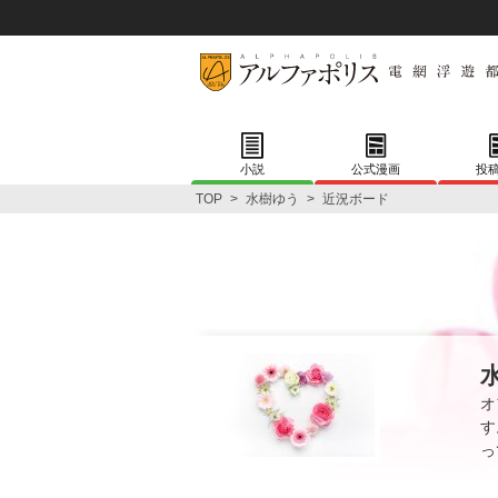
小説
公式漫画
投
TOP
>
水樹ゆう
>
近況ボード
オ
す
っ