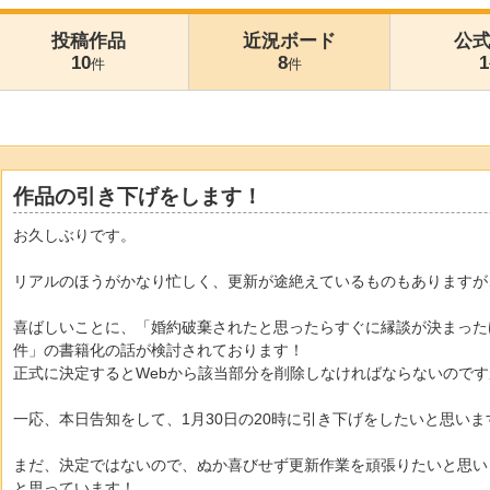
投稿作品
近況ボード
公
10
8
1
件
件
作品の引き下げをします！
お久しぶりです。
リアルのほうがかなり忙しく、更新が途絶えているものもありますが
喜ばしいことに、「婚約破棄されたと思ったらすぐに縁談が決まった
件」の書籍化の話が検討されております！
正式に決定するとWebから該当部分を削除しなければならないので
一応、本日告知をして、1月30日の20時に引き下げをしたいと思いま
まだ、決定ではないので、ぬか喜びせず更新作業を頑張りたいと思い
と思っています！