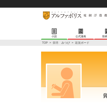
小説
公式漫画
投
TOP
>
卯月 みつび
>
近況ボード