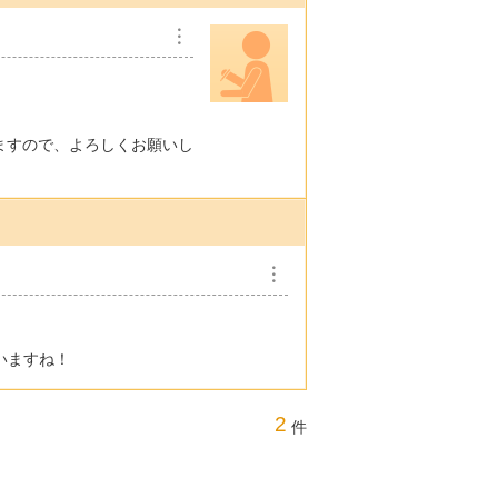
︙
ますので、よろしくお願いし
︙
いますね！
2
件