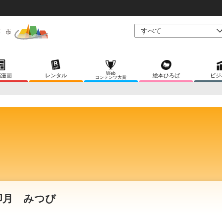
Web
稿漫画
レンタル
絵本ひろば
ビジ
コンテンツ大賞
卯月 みつび