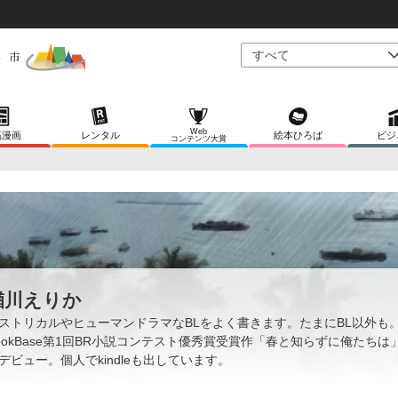
Web
稿漫画
レンタル
絵本ひろば
ビジ
コンテンツ大賞
楢川えりか
ストリカルやヒューマンドラマなBLをよく書きます。たまにBL以外も
ookBase第1回BR小説コンテスト優秀賞受賞作「春と知らずに俺たちは
デビュー。個人でkindleも出しています。