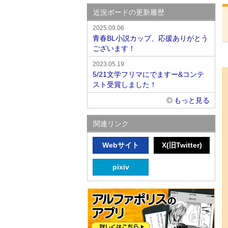
近況ボードの更新履歴
2025.09.06
青春BL小説カップ、応援ありがとう
ございます！
2023.05.19
5/21文学フリマにでますー&コンテ
スト受賞しました！
もっと見る
関連リンク
Webサイト
X(旧Twitter)
pixiv