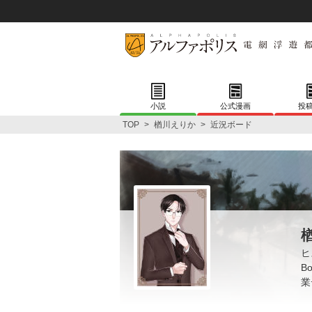
小説
公式漫画
投
TOP
>
楢川えりか
>
近況ボード
ヒ
B
業