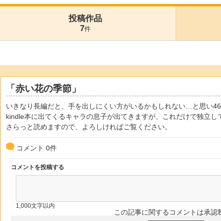
投稿作品
7
件
「赤い花の季節」
いきなり長編だと、手を出しにくい方がいるかもしれない…と思い46
kindle本に出てくるキャラの息子が出てきますが、これだけで独立
さらっと読めますので、よろしければご覧ください。
コメント
0
件
コメントを投稿する
1,000文字以内
この記事に関するコメントは承認