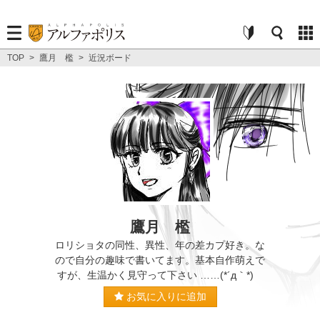
TOP
>
鷹月 檻
>
近況ボード
鷹月 檻
ロリショタの同性、異性、年の差カプ好き。な
ので自分の趣味で書いてます。基本自作萌えで
すが、生温かく見守って下さい ……(*´д｀*)
お気に入りに追加