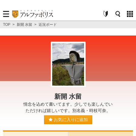
TOP
>
新開 水留
>
近況ボード
新開 水留
情念を込めて書いてます。少しでも楽しんでい
ただければ嬉しいです。別名義・時枝可奈。
お気に入りに追加