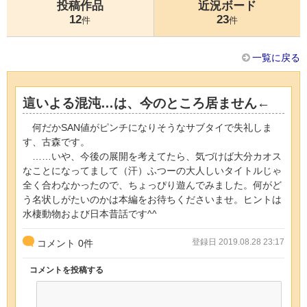
投稿作品
近況ボード
12
23
件
件
一覧に戻る
這いよる混沌…は、今のところ居ません←
何だかSAN値がピンチになりそうなサブタイで失礼しま
す、古森です。
……いや、今後の展開を考えてたら、気づけば大分カオス
なことになってまして（汗）ふつーの大人しいタイトルじゃ
全く合わなかったので、ちょっぴり遊んでみました。何がど
う名状しがたいのかは本編をお待ちくださいませ。ヒントは
水棲動物および日本昔話です^^
登録日 2019.08.28 23:17
コメント
0
件
コメントを投稿する