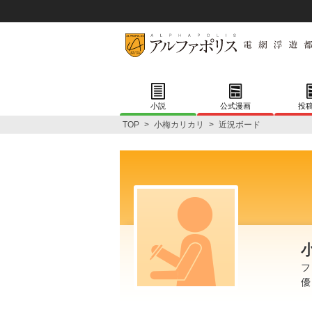
小説
公式漫画
投
TOP
>
小梅カリカリ
>
近況ボード
フ
優