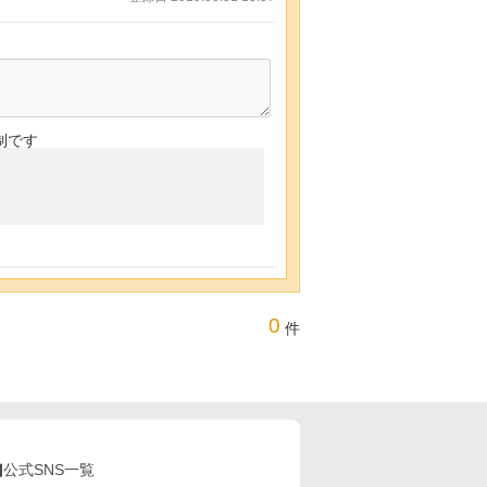
制です
0
件
公式SNS一覧