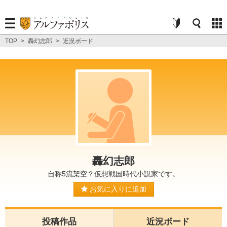
TOP
>
轟幻志郎
>
近況ボード
轟幻志郎
自称5流架空？仮想戦国時代小説家です。
お気に入りに追加
投稿作品
近況ボード