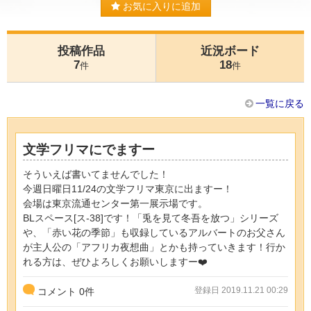
お気に入りに追加
投稿作品
近況ボード
7
18
件
件
一覧に戻る
文学フリマにでますー
そういえば書いてませんでした！
今週日曜日11/24の文学フリマ東京に出ますー！
会場は東京流通センター第一展示場です。
BLスペース[ス-38]です！「兎を見て冬吾を放つ」シリーズ
や、「赤い花の季節」も収録しているアルバートのお父さん
が主人公の「アフリカ夜想曲」とかも持っていきます！行か
れる方は、ぜひよろしくお願いしますー❤️
登録日 2019.11.21 00:29
コメント
0
件