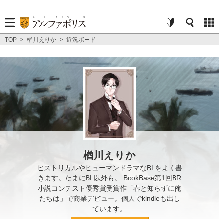
TOP
>
楢川えりか
>
近況ボード
楢川えりか
ヒストリカルやヒューマンドラマなBLをよく書
きます。たまにBL以外も。 BookBase第1回BR
小説コンテスト優秀賞受賞作「春と知らずに俺
たちは」で商業デビュー。個人でkindleも出し
ています。