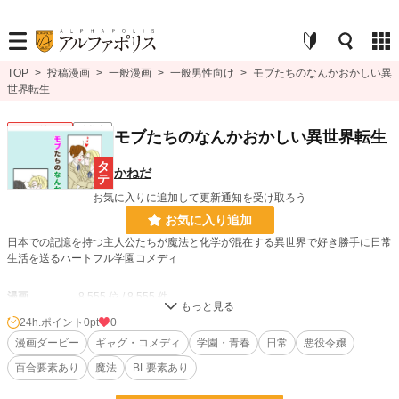
TOP
>
投稿漫画
>
一般漫画
>
一般男性向け
>
モブたちのなんかおかしい異
世界転生
一般男性向け
連載中
モブたちのなんかおかしい異世界転生
かねだ
お気に入りに追加して更新通知を受け取ろう
お気に入り追加
日本での記憶を持つ主人公たちが魔法と化学が混在する異世界で好き勝手に日常
生活を送るハートフル学園コメディ
漫画
8,555 位 / 8,555 件
24h.ポイント
0pt
0
一般男性向け
2,374 位 / 2,374 件
漫画ダービー
ギャグ・コメディ
学園・青春
日常
悪役令嬢
お気に入り
10
百合要素あり
魔法
BL要素あり
24h.ポイント
0 pt