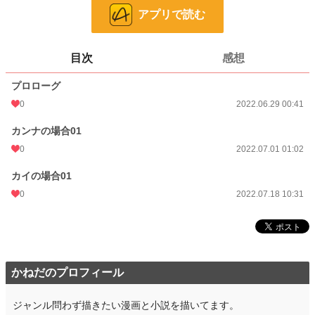
アプリで読む
話数
3
更新日時
2022.07.18 10:31
目次
感想
初回公開日時
2022.06.29 00:41
プロローグ
週間ポイント
0 pt (8,555 位)
0
2022.06.29 00:41
月間ポイント
0 pt (8,555 位)
カンナの場合01
年間ポイント
119 pt (3,136 位)
0
2022.07.01 01:02
累計ポイント
3,852 pt (3,808 位)
カイの場合01
0
2022.07.18 10:31
かねだのプロフィール
ジャンル問わず描きたい漫画と小説を描いてます。