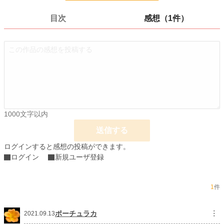
少女向け
1,155 位 / 1,155 件
目次
感想（1件）
お気に入り
1
24h.ポイント
0 pt
ページ数
4
更新日時
2021.08.31 00:54
初回公開日時
2021.08.31 00:54
週間ポイント
0 pt (8,553 位)
1000文字以内
月間ポイント
0 pt (8,553 位)
送信する
年間ポイント
21 pt (5,880 位)
ログインすると感想の投稿ができます。
ログイン
新規ユーザ登録
累計ポイント
679 pt (7,416 位)
1
件
ポーチュラカ
︙
2021.09.13