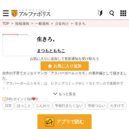
TOP
>
投稿漫画
>
一般漫画
>
少女向け
>
生きろ。
少女向け
完結
生きろ。
まつもともちこ
お気に入りに追加して更新通知を受け取ろう
お気に入り追加
自作の子育てエッセイマンガ「アスパーガール☆モモ」の番外編として描きまし
た。
「アスパーガール☆モモ」は、ピクシブコミックやＬＩＮＥマンガで連載中で
す！
このマンガを必要としているひとのところへ届きますように。
子どもの人権110番 0120-007-110
24h.ポイント
0pt
0
チャイルドライン 0120-99-7777
日常
ほっこり
じんわり
学校行きたくない
学校つらい
たすけて
24時間子供SOSダイヤル 0120-0-78310
アプリで読む
漫画
8,553 位 / 8,553 件