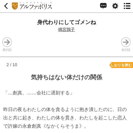
身代わりにしてゴメンね
鳴宮鶉子
前の話
次の話
2 / 10
しおりを挟む
気持ちはない体だけの関係
「…創真、……会社に遅刻する」
昨日の夜もわたしの体を貪るように抱き潰したのに、日の
出と共に起き、わたしの体を貫き、わたしを起こした恋人
で許嫁の永倉創真《なかくらそうま》。