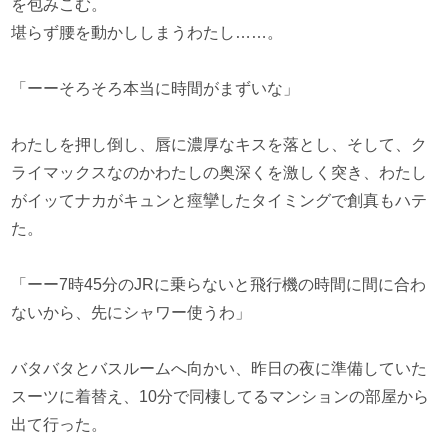
を包みこむ。
堪らず腰を動かししまうわたし……。
「ーーそろそろ本当に時間がまずいな」
わたしを押し倒し、唇に濃厚なキスを落とし、そして、ク
ライマックスなのかわたしの奥深くを激しく突き、わたし
がイッてナカがキュンと痙攣したタイミングで創真もハテ
た。
「ーー7時45分のJRに乗らないと飛行機の時間に間に合わ
ないから、先にシャワー使うわ」
バタバタとバスルームへ向かい、昨日の夜に準備していた
スーツに着替え、10分で同棲してるマンションの部屋から
出て行った。