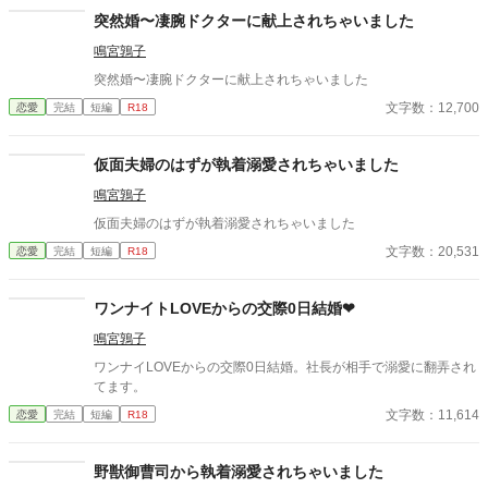
突然婚〜凄腕ドクターに献上されちゃいました
鳴宮鶉子
突然婚〜凄腕ドクターに献上されちゃいました
文字数：12,700
恋愛
完結
短編
R18
仮面夫婦のはずが執着溺愛されちゃいました
鳴宮鶉子
仮面夫婦のはずが執着溺愛されちゃいました
文字数：20,531
恋愛
完結
短編
R18
ワンナイトLOVEからの交際0日結婚❤︎
鳴宮鶉子
ワンナイLOVEからの交際0日結婚。社長が相手で溺愛に翻弄され
てます。
文字数：11,614
恋愛
完結
短編
R18
野獣御曹司から執着溺愛されちゃいました