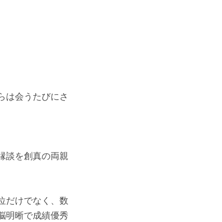
らは会うたびにさ
縁談を創真の両親
位だけでなく、数
脳明晰で成績優秀