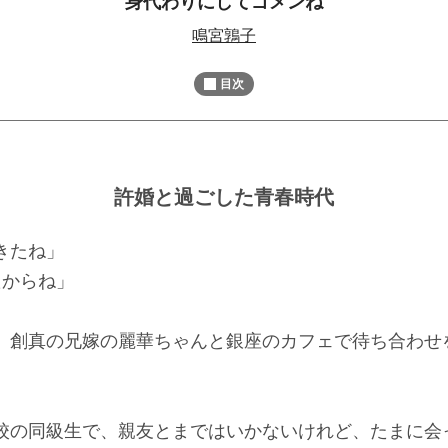
身代わりにしてゴメンね
M
鳴宮鶉子
u
t
目次
e
許婚と過ごした青春時代
きたね」
たからね」
、創真の兄嫁の麗華ちゃんと銀座のカフェで待ち合わせ
校の同級生で、親友とまではいかないけれど、たまに会