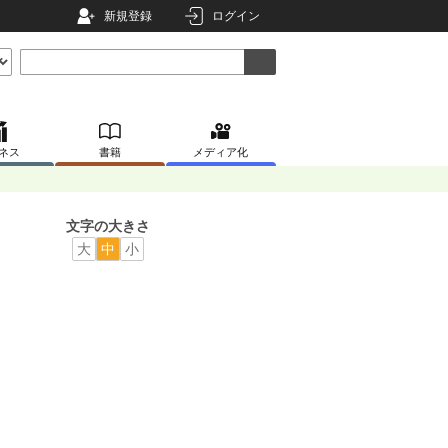
新規登録
ログイン
ネス
書籍
メディア化
文字の大きさ
大
中
小