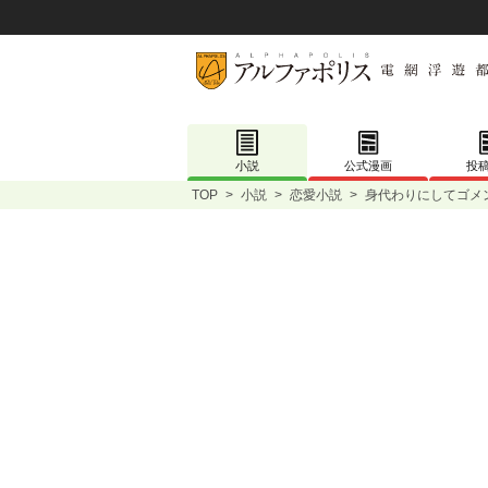
小説
公式漫画
投
TOP
>
小説
>
恋愛小説
>
身代わりにしてゴメ