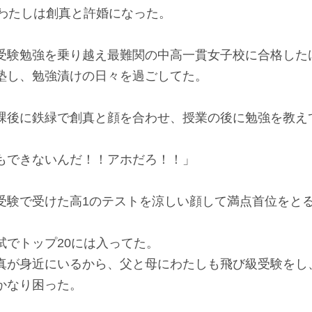
、わたしは創真と許婚になった。
受験勉強を乗り越え最難関の中高一貫女子校に合格した
塾し、勉強漬けの日々を過ごしてた。
課後に鉄緑で創真と顔を合わせ、授業の後に勉強を教え
もできないんだ！！アホだろ！！」
受験で受けた高1のテストを涼しい顔して満点首位をと
試でトップ20には入ってた。
真が身近にいるから、父と母にわたしも飛び級受験をし
かなり困った。