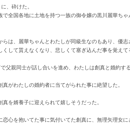
月に、砕けた。
族で全国各地に土地を持つ一族の御令嬢の黒川麗華ちゃ
からは、麗華ちゃんとわたしが同級生なのもあり、優志
しくして貰えなくなり、悲しくて塞ぎ込んだ事を覚えて
下で父親同士が話し合いを進め、わたしは創真と婚約す
創真がわたしの婚約者に当てがられた事に絶望した。
創真を婿養子に迎えられて嬉しそうだった。
に恋心を抱いてた事に気付いてた創真に、無理矢理女に