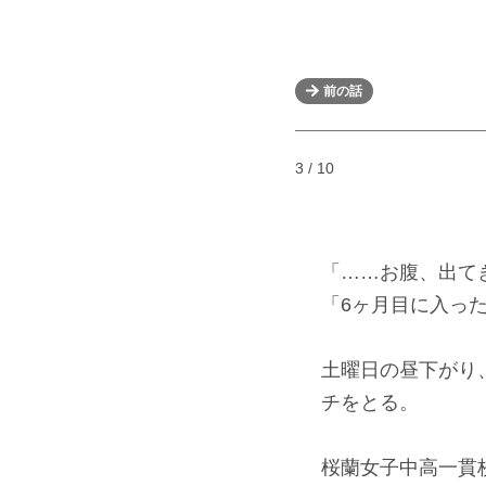
前の話
3 / 10
「……お腹、出て
「6ヶ月目に入っ
土曜日の昼下がり
チをとる。
桜蘭女子中高一貫