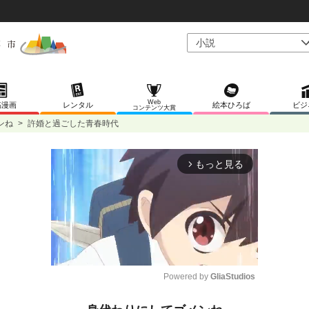
Web
稿漫画
レンタル
絵本ひろば
ビジ
コンテンツ大賞
ンね
>
許婚と過ごした青春時代
もっと見る
arrow_forward_ios
Powered by 
GliaStudios