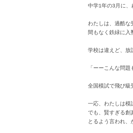
中学1年の3月に
わたしは、過酷な
間もなく鉄緑に入
学校は違えど、放
「ーーこんな問題
全国模試で飛び級
一応、わたしは模
でも、賢すぎる創
とるよう言われ、